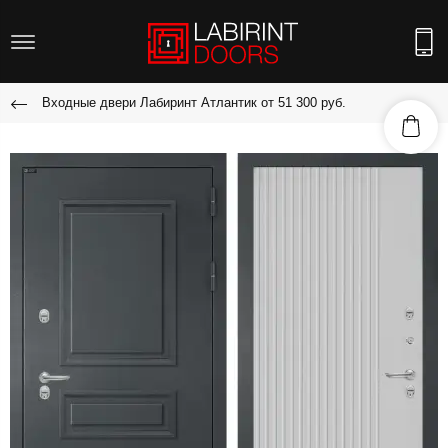
Входные двери Лабиринт Атлантик от 51 300 руб.