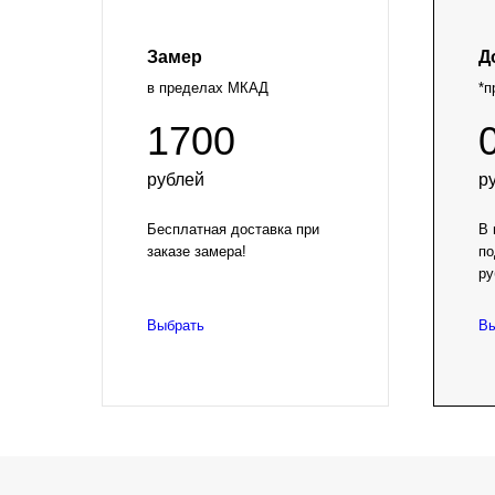
Замер
Д
в пределах МКАД
*п
1700
рублей
р
Бесплатная доставка при
В 
заказе замера!
по
ру
Выбрать
Вы