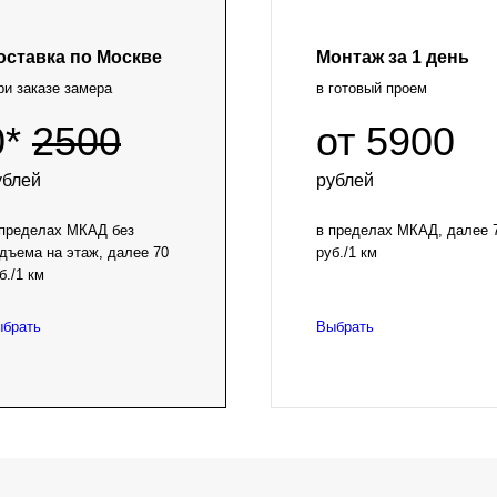
оставка по Москве
Монтаж за 1 день
ри заказе замера
в готовый проем
0*
2500
от 5900
ублей
рублей
пределах МКАД без
в пределах МКАД, далее 
дъема на этаж, далее 70
руб./1 км
б./1 км
брать
Выбрать