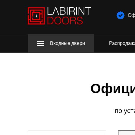
Оф
Входные двери
Распродаж
Офици
по уст