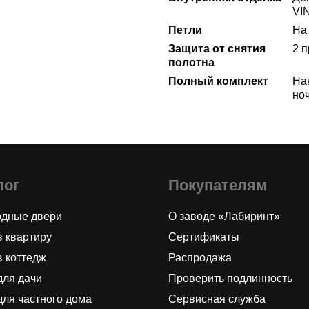
VIN
Петли
На 
Защита от снятия
2 
полотна
Полный комплект
Нак
но
лог
Покупателям
одные двери
О заводе «Лабиринт»
в квартиру
Сертификаты
в коттедж
Распродажа
для дачи
Проверить подлинность
для частного дома
Сервисная служба