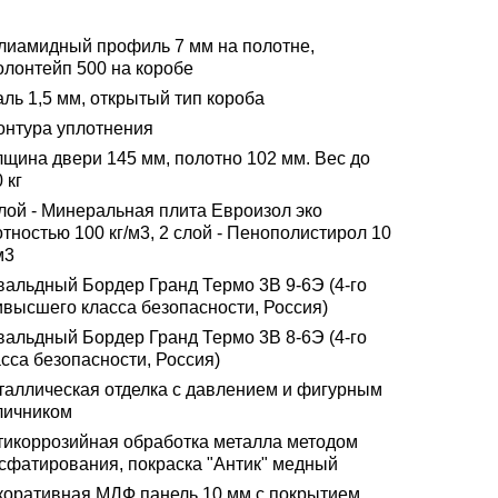
лиамидный профиль 7 мм на полотне,
олонтейп 500 на коробе
ль 1,5 мм, открытый тип короба
контура уплотнения
лщина двери 145 мм, полотно 102 мм. Вес до
 кг
слой - Минеральная плита Евроизол эко
тностью 100 кг/м3, 2 слой - Пенополистирол 10
м3
вальдный Бордер Гранд Термо 3В 9-6Э (4-го
ивысшего класса безопасности, Россия)
вальдный Бордер Гранд Термо 3В 8-6Э (4-го
сса безопасности, Россия)
таллическая отделка с давлением и фигурным
личником
тикоррозийная обработка металла методом
сфатирования, покраска "Антик" медный
коративная МДФ панель 10 мм с покрытием