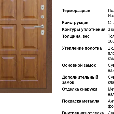
Терморазрыв
По
Из
Конструкция
Ста
Контуры уплотнения
3 
Толщина, вес
То
100
Утепление полотна
1 
пло
кг/
Основной замок
Су
на
Дополнительный
Су
замок
кла
Отделка снаружи
Ме
на
Покраска металла
Ан
фо
Внутренняя отделка
Де