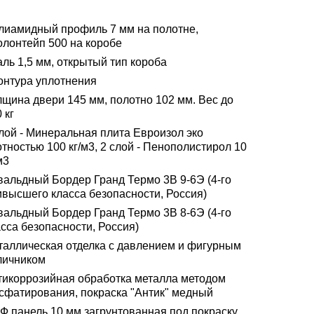
лиамидный профиль 7 мм на полотне,
олонтейп 500 на коробе
ль 1,5 мм, открытый тип короба
контура уплотнения
лщина двери 145 мм, полотно 102 мм. Вес до
 кг
слой - Минеральная плита Евроизол эко
тностью 100 кг/м3, 2 слой - Пенополистирол 10
м3
вальдный Бордер Гранд Термо 3В 9-6Э (4-го
ивысшего класса безопасности, Россия)
вальдный Бордер Гранд Термо 3В 8-6Э (4-го
сса безопасности, Россия)
таллическая отделка с давлением и фигурным
личником
тикоррозийная обработка металла методом
сфатирования, покраска "Антик" медный
Ф панель 10 мм загрунтованная под покраску