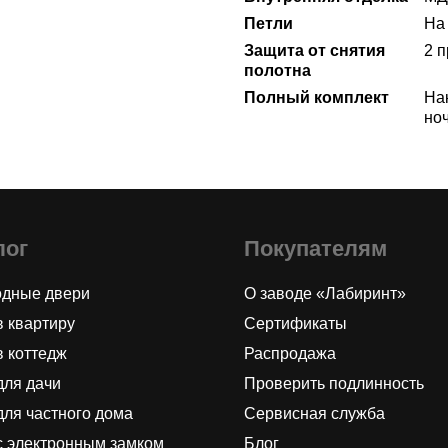
Петли
На 
Защита от снятия
2 
полотна
Полный комплект
Нак
но
лог
Покупателям
одные двери
О заводе «Лабиринт»
в квартиру
Сертификаты
в коттедж
Распродажа
для дачи
Проверить подлинность
для частного дома
Сервисная служба
с электронным замком
Блог