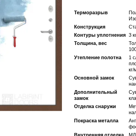
Терморазрыв
По
Из
Конструкция
Ста
Контуры уплотнения
3 
Толщина, вес
То
100
Утепление полотна
1 
пло
кг/
Основной замок
Су
на
Дополнительный
Су
замок
кла
Отделка снаружи
Ме
на
Покраска металла
Ан
фо
Внутренняя отделка
МД