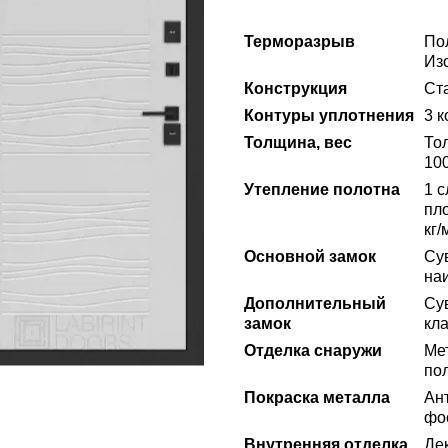
Терморазрыв
По
Из
Конструкция
Ста
Контуры уплотнения
3 
Толщина, вес
То
100
Утепление полотна
1 
пло
кг/
Основной замок
Су
на
Дополнительный
Су
замок
кла
Отделка снаружи
Ме
по
Покраска металла
Ан
фо
Внутренняя отделка
Де