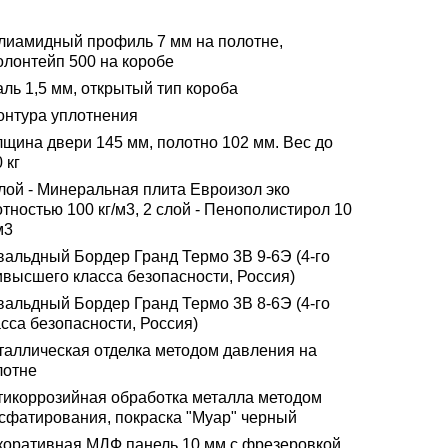
лиамидный профиль 7 мм на полотне,
олонтейп 500 на коробе
ль 1,5 мм, открытый тип короба
контура уплотнения
лщина двери 145 мм, полотно 102 мм. Вес до
 кг
слой - Минеральная плита Евроизол эко
тностью 100 кг/м3, 2 слой - Пенополистирол 10
м3
вальдный Бордер Гранд Термо 3В 9-6Э (4-го
ивысшего класса безопасности, Россия)
вальдный Бордер Гранд Термо 3В 8-6Э (4-го
сса безопасности, Россия)
таллическая отделка методом давления на
лотне
тикоррозийная обработка металла методом
сфатирования, покраска "Муар" черный
коративная МДФ панель 10 мм с фрезеровкой,