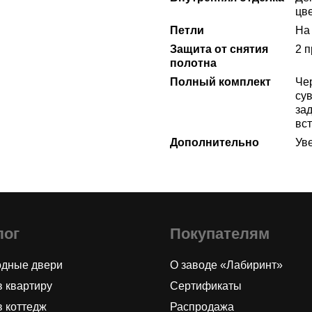
цв
Петли
На 
Защита от снятия
2 
полотна
Полный комплект
Че
су
за
вст
Дополнительно
Ув
лог
Покупателям
одные двери
О заводе «Лабиринт»
в квартиру
Сертификаты
в коттедж
Распродажа