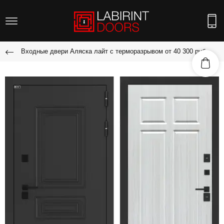
Входные двери Аляска лайт с терморазрывом от 40 300 руб.