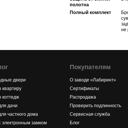
полотна
Полный комплект
Бр
сув
за
не
лог
Покупателям
одные двери
О заводе «Лабиринт»
в квартиру
Сертификаты
в коттедж
Распродажа
для дачи
Проверить подлинность
для частного дома
Сервисная служба
с электронным замком
Блог