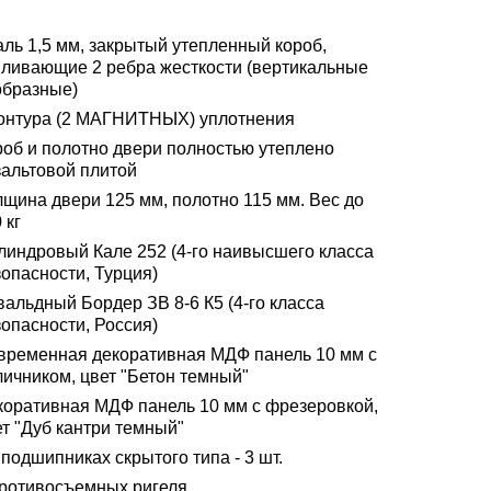
аль 1,5 мм, закрытый утепленный короб,
иливающие 2 ребра жесткости (вертикальные
образные)
контура (2 МАГНИТНЫХ) уплотнения
роб и полотно двери полностью утеплено
зальтовой плитой
лщина двери 125 мм, полотно 115 мм. Вес до
 кг
линдровый Кале 252 (4-го наивысшего класса
опасности, Турция)
альдный Бордер ЗВ 8-6 К5 (4-го класса
опасности, Россия)
временная декоративная МДФ панель 10 мм с
личником, цвет "Бетон темный"
коративная МДФ панель 10 мм с фрезеровкой,
т "Дуб кантри темный"
подшипниках скрытого типа - 3 шт.
противосъемных ригеля