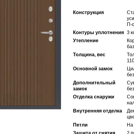
Конструкция
Ст
ус
П-
Контуры уплотнения
3 
Утепление
Ко
ба
Толщина, вес
То
110
Основной замок
Ци
без
Дополнительный
Сув
замок
без
Отделка снаружи
Со
на
Внутренняя отделка
Де
цве
Петли
На 
Защита от снятия
2 