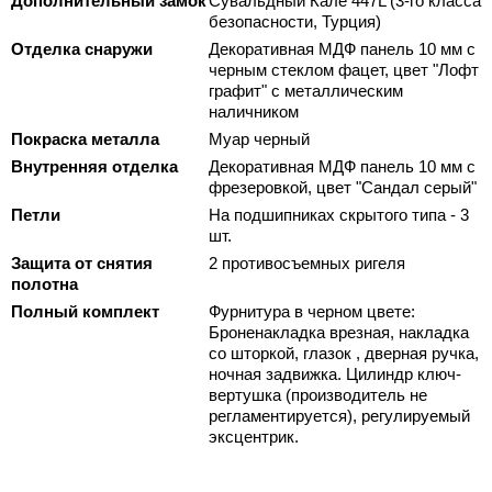
Дополнительный замок
Сувальдный Кале 447L (3-го класса
безопасности, Турция)
Отделка снаружи
Декоративная МДФ панель 10 мм с
черным стеклом фацет, цвет "Лофт
графит" с металлическим
наличником
Покраска металла
Муар черный
Внутренняя отделка
Декоративная МДФ панель 10 мм с
фрезеровкой, цвет "Сандал серый"
Петли
На подшипниках скрытого типа - 3
шт.
Защита от снятия
2 противосъемных ригеля
полотна
Полный комплект
Фурнитура в черном цвете:
Броненакладка врезная, накладка
со шторкой, глазок , дверная ручка,
ночная задвижка. Цилиндр ключ-
вертушка (производитель не
регламентируется), регулируемый
эксцентрик.