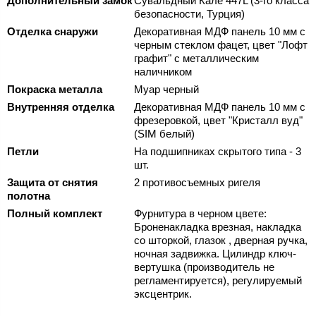
Дополнительный замок
Сувальдный Кале 447L (3-го класса
безопасности, Турция)
Отделка снаружи
Декоративная МДФ панель 10 мм с
черным стеклом фацет, цвет "Лофт
графит" с металлическим
наличником
Покраска металла
Муар черный
Внутренняя отделка
Декоративная МДФ панель 10 мм с
фрезеровкой, цвет "Кристалл вуд"
(SIM белый)
Петли
На подшипниках скрытого типа - 3
шт.
Защита от снятия
2 противосъемных ригеля
полотна
Полный комплект
Фурнитура в черном цвете:
Броненакладка врезная, накладка
со шторкой, глазок , дверная ручка,
ночная задвижка. Цилиндр ключ-
вертушка (производитель не
регламентируется), регулируемый
эксцентрик.