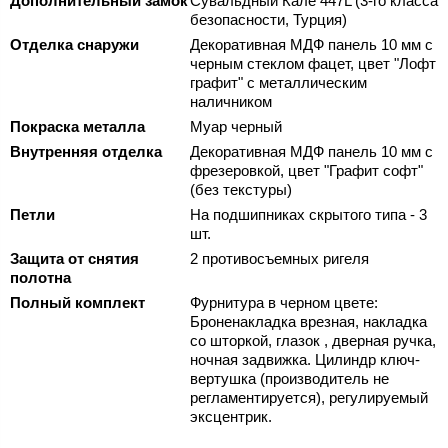
Дополнительный замок
Сувальдный Кале 447L (3-го класса
безопасности, Турция)
Отделка снаружи
Декоративная МДФ панель 10 мм с
черным стеклом фацет, цвет "Лофт
графит" с металлическим
наличником
Покраска металла
Муар черный
Внутренняя отделка
Декоративная МДФ панель 10 мм с
фрезеровкой, цвет "Графит софт"
(без текстуры)
Петли
На подшипниках скрытого типа - 3
шт.
Защита от снятия
2 противосъемных ригеля
полотна
Полный комплект
Фурнитура в черном цвете:
Броненакладка врезная, накладка
со шторкой, глазок , дверная ручка,
ночная задвижка. Цилиндр ключ-
вертушка (производитель не
регламентируется), регулируемый
эксцентрик.