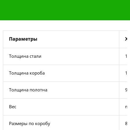
Параметры
Х
Толщина стали
1,
Толщина короба
1
Толщина полотна
9
Вес
m​
Размеры по коробу
88