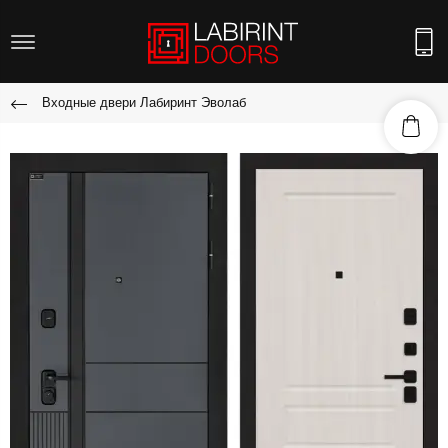
Входные двери Лабиринт Эволаб