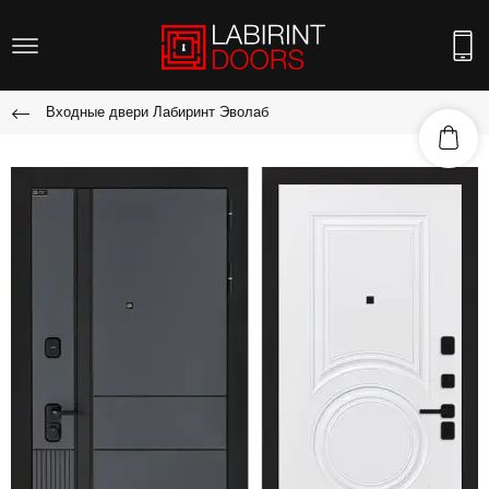
Входные двери Лабиринт Эволаб