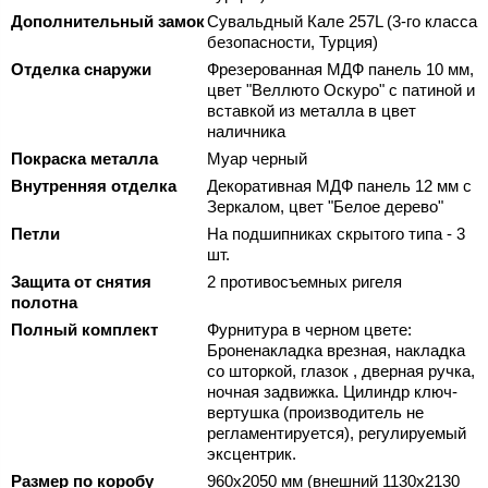
Дополнительный замок
Сувальдный Кале 257L (3-го класса
безопасности, Турция)
Отделка снаружи
Фрезерованная МДФ панель 10 мм,
цвет "Веллюто Оскуро" с патиной и
вставкой из металла в цвет
наличника
Покраска металла
Муар черный
Внутренняя отделка
Декоративная МДФ панель 12 мм с
Зеркалом, цвет "Белое дерево"
Петли
На подшипниках скрытого типа - 3
шт.
Защита от снятия
2 противосъемных ригеля
полотна
Полный комплект
Фурнитура в черном цвете:
Броненакладка врезная, накладка
со шторкой, глазок , дверная ручка,
ночная задвижка. Цилиндр ключ-
вертушка (производитель не
регламентируется), регулируемый
эксцентрик.
Размер по коробу
960х2050 мм (внешний 1130х2130