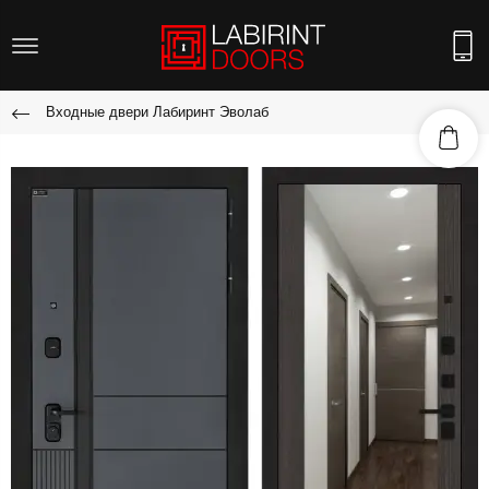
Входные двери Лабиринт Эволаб