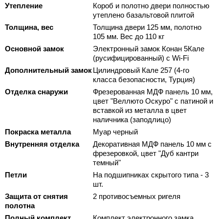
Утепление
Короб и полотно двери полностью
утеплено базальтовой плитой
Толщина, вес
Толщина двери 125 мм, полотно
105 мм. Вес до 110 кг
Основной замок
Электронный замок Конан 5Кале
(русифицированный) с Wi-Fi
Дополнительный замок
Цилиндровый Кале 257 (4-го
класса безопасности, Турция)
Отделка снаружи
Фрезерованная МДФ панель 10 мм,
цвет "Веллюто Оскуро" с патиной и
вставкой из металла в цвет
наличника (заподлицо)
Покраска металла
Муар черный
Внутренняя отделка
Декоративная МДФ панель 10 мм с
фрезеровкой, цвет "Дуб кантри
темный"
Петли
На подшипниках скрытого типа - 3
шт.
Защита от снятия
2 противосъемных ригеля
полотна
Полный комплект
Комплект электронного замка,