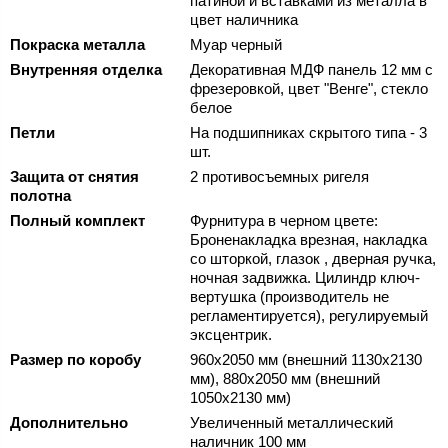
патиной и вставками из металла в
цвет наличника
Покраска металла
Муар черный
Внутренняя отделка
Декоративная МДФ панель 12 мм с
фрезеровкой, цвет "Венге", стекло
белое
Петли
На подшипниках скрытого типа - 3
шт.
Защита от снятия
2 противосъемных ригеля
полотна
Полный комплект
Фурнитура в черном цвете:
Броненакладка врезная, накладка
со шторкой, глазок , дверная ручка,
ночная задвижка. Цилиндр ключ-
вертушка (производитель не
регламентируется), регулируемый
эксцентрик.
Размер по коробу
960х2050 мм (внешний 1130х2130
мм), 880х2050 мм (внешний
1050х2130 мм)
Дополнительно
Увеличенный металлический
наличник 100 мм