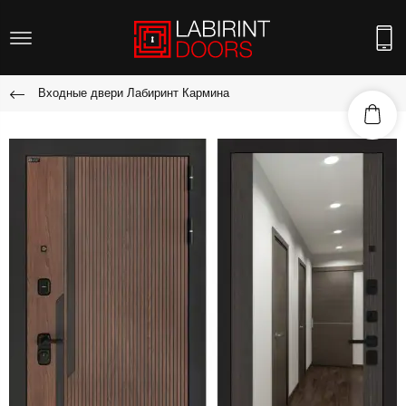
Входные двери Лабиринт Кармина