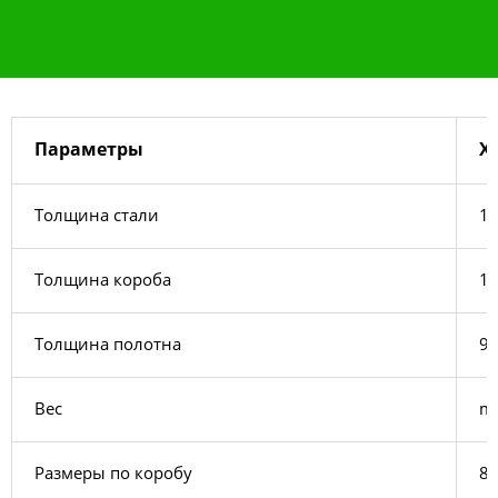
Параметры
Х
Толщина стали
1,
Толщина короба
1
Толщина полотна
9
Вес
m​
Размеры по коробу
88