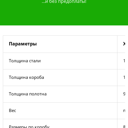
...и без предоплаты!
Параметры
Х
Толщина стали
1,
Толщина короба
1
Толщина полотна
9
Вес
m​
Размеры по коробу
88