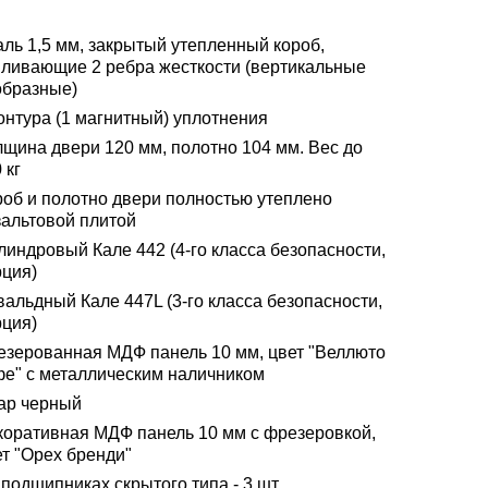
аль 1,5 мм, закрытый утепленный короб,
иливающие 2 ребра жесткости (вертикальные
образные)
онтура (1 магнитный) уплотнения
лщина двери 120 мм, полотно 104 мм. Вес до
 кг
роб и полотно двери полностью утеплено
зальтовой плитой
линдровый Кале 442 (4-го класса безопасности,
рция)
альдный Кале 447L (3-го класса безопасности,
рция)
езерованная МДФ панель 10 мм, цвет "Веллюто
фе" с металлическим наличником
ар черный
коративная МДФ панель 10 мм с фрезеровкой,
ет "Орех бренди"
подшипниках скрытого типа - 3 шт.