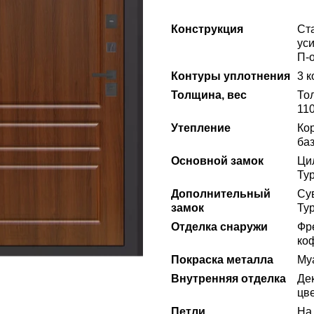
Конструкция
Ст
ус
П-
Контуры уплотнения
3 к
Толщина, вес
То
110
Утепление
Ко
ба
Основной замок
Ци
Ту
Дополнительный
Сув
замок
Ту
Отделка снаружи
Фр
ко
Покраска металла
Му
Внутренняя отделка
Де
цв
Петли
На 