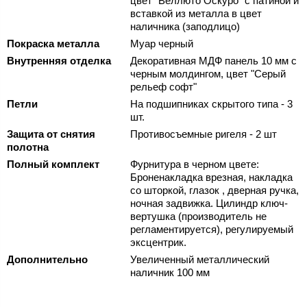
цвет "Веллюто Оскуро" с патиной и
вставкой из металла в цвет
наличника (заподлицо)
Покраска металла
Муар черный
Внутренняя отделка
Декоративная МДФ панель 10 мм с
черным молдингом, цвет "Серый
рельеф софт"
Петли
На подшипниках скрытого типа - 3
шт.
Защита от снятия
Противосъемные ригеля - 2 шт
полотна
Полный комплект
Фурнитура в черном цвете:
Броненакладка врезная, накладка
со шторкой, глазок , дверная ручка,
ночная задвижка. Цилиндр ключ-
вертушка (производитель не
регламентируется), регулируемый
эксцентрик.
Дополнительно
Увеличенный металлический
наличник 100 мм