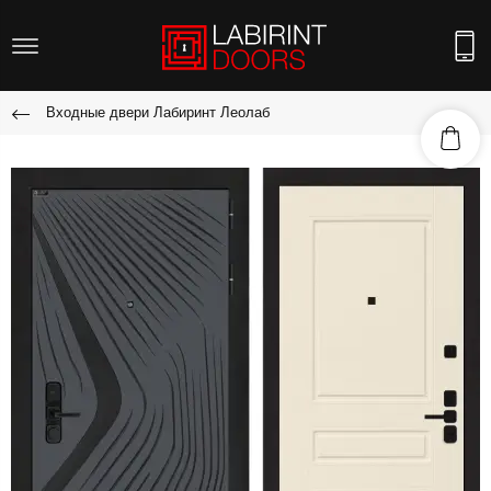
Входные двери Лабиринт Леолаб