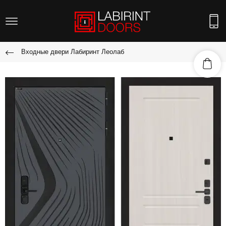
Входные двери Лабиринт Леолаб