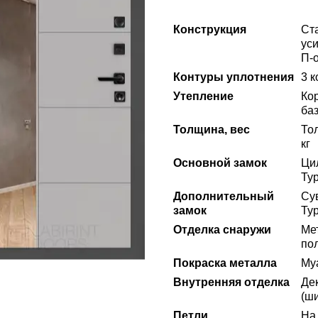
Конструкция
Ст
ус
П-
Контуры уплотнения
3 
Утепление
Ко
ба
Толщина, вес
То
кг
Основной замок
Ци
Ту
Дополнительный
Сув
замок
Ту
Отделка снаружи
Ме
по
Покраска металла
Му
Внутренняя отделка
Де
(ши
Петли
На 