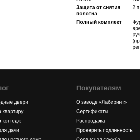
Защита от снятия
2 
полотна
Полный комплект
Фу
вре
ру
(пр
ре
лог
Покупателям
одные двери
О заводе «Лабиринт»
в квартиру
Сертификаты
в коттедж
Распродажа
для дачи
Проверить подлинность
для частного дома
Сервисная служба