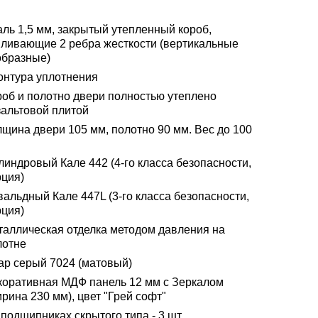
аль 1,5 мм, закрытый утепленный короб,
иливающие 2 ребра жесткости (вертикальные
образные)
контура уплотнения
роб и полотно двери полностью утеплено
зальтовой плитой
лщина двери 105 мм, полотно 90 мм. Вес до 100
линдровый Кале 442 (4-го класса безопасности,
рция)
альдный Кале 447L (3-го класса безопасности,
рция)
таллическая отделка методом давления на
лотне
ар серый 7024 (матовый)
коративная МДФ панель 12 мм с Зеркалом
рина 230 мм), цвет "Грей софт"
подшипниках скрытого типа - 3 шт.