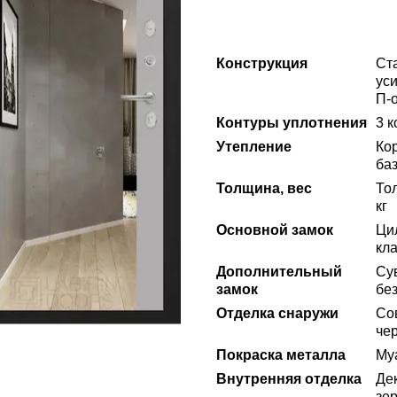
Конструкция
Ст
ус
П-
Контуры уплотнения
3 
Утепление
Ко
ба
Толщина, вес
То
кг
Основной замок
Ци
кла
Дополнительный
Сув
замок
без
Отделка снаружи
Со
че
Покраска металла
Му
Внутренняя отделка
Де
зер