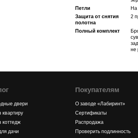
Петли
На 
Защита от снятия
2 
полотна
Полный комплект
Бр
сув
за
не
лог
Покупателям
одные двери
О заводе «Лабиринт»
в квартиру
Сертификаты
в коттедж
Распродажа
для дачи
Проверить подлинность