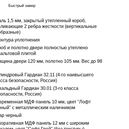
Быстрый замер
аль 1,5 мм, закрытый утепленный короб,
иливающие 2 ребра жесткости (вертикальные
образные)
контура уплотнения
роб и полотно двери полностью утеплено
зальтовой плитой
лщина двери 120 мм, полотно 105 мм. Вес до 98
линдровый Гардиан 32.11 (4-го наивысшего
сса безопасности, Россия)
альдный Гардиан 30.01 (3-го класса
опасности, Россия)
временная МДФ панель 10 мм, цвет "Лофт
рный" с металлическим наличником
ар черный
коративная МДФ панель 12 мм с широким
калом, цвет "Софт Грей" (без текстуры)