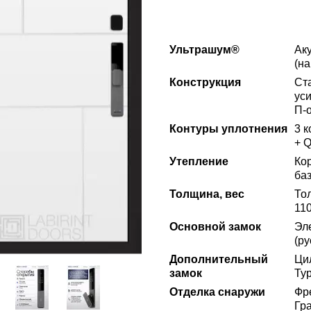
Ультрашум®
Ак
(на
Конструкция
Ст
ус
П-
Контуры уплотнения
3 
+ 
Утепление
Ко
ба
Толщина, вес
То
110
Основной замок
Эл
(р
Дополнительный
Ци
замок
Ту
Отделка снаружи
Фр
Гр