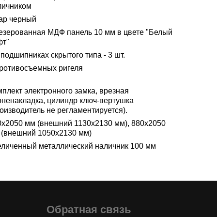
личником
ар черный
езерованная МДФ панель 10 мм в цвете "Белый
фт"
подшипниках скрытого типа - 3 шт.
противосъемных ригеля
мплект электронного замка, врезная
оненакладка, цилиндр ключ-вертушка
оизводитель не регламентируется).
0х2050 мм (внешний 1130х2130 мм), 880х2050
 (внешний 1050х2130 мм)
еличенный металлический наличник 100 мм
Обратная связь