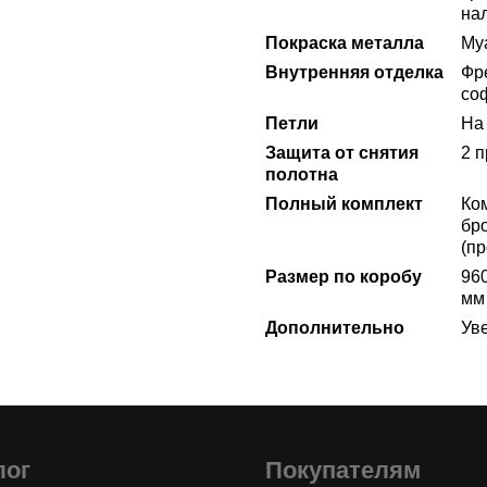
на
Покраска металла
Му
Внутренняя отделка
Фр
со
Петли
На 
Защита от снятия
2 
полотна
Полный комплект
Ко
бр
(пр
Размер по коробу
96
мм
Дополнительно
Ув
лог
Покупателям