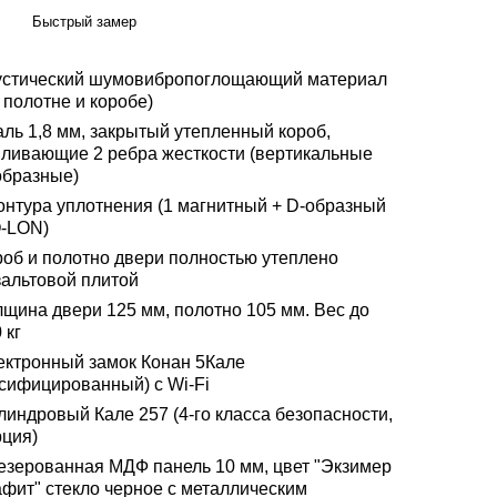
Быстрый замер
устический шумовибропоглощающий материал
 полотне и коробе)
аль 1,8 мм, закрытый утепленный короб,
иливающие 2 ребра жесткости (вертикальные
образные)
контура уплотнения (1 магнитный + D-образный
Q-LON)
роб и полотно двери полностью утеплено
зальтовой плитой
лщина двери 125 мм, полотно 105 мм. Вес до
 кг
ектронный замок Конан 5Кале
усифицированный) с Wi-Fi
линдровый Кале 257 (4-го класса безопасности,
рция)
езерованная МДФ панель 10 мм, цвет "Экзимер
афит" стекло черное с металлическим