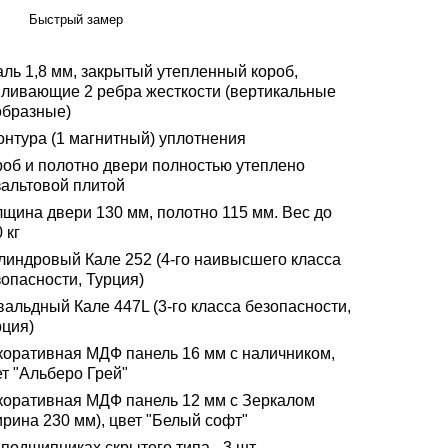
Быстрый замер
аль 1,8 мм, закрытый утепленный короб,
иливающие 2 ребра жесткости (вертикальные
образные)
онтура (1 магнитный) уплотнения
роб и полотно двери полностью утеплено
зальтовой плитой
лщина двери 130 мм, полотно 115 мм. Вес до
 кг
линдровый Кале 252 (4-го наивысшего класса
опасности, Турция)
альдный Кале 447L (3-го класса безопасности,
рция)
коративная МДФ панель 16 мм с наличником,
т "Альберо Грей"
коративная МДФ панель 12 мм с Зеркалом
рина 230 мм), цвет "Белый софт"
подшипниках скрытого типа - 3 шт.