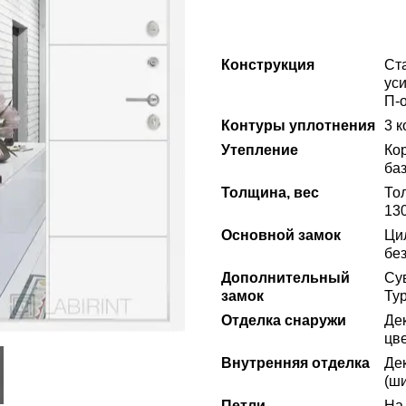
Конструкция
Ст
ус
П-
Контуры уплотнения
3 к
Утепление
Ко
ба
Толщина, вес
То
130
Основной замок
Ци
без
Дополнительный
Сув
замок
Ту
Отделка снаружи
Де
цве
Внутренняя отделка
Де
(ши
Петли
На 