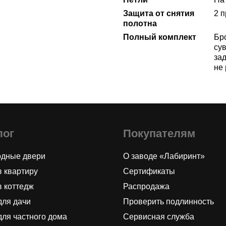
Защита от снятия
2 
полотна
Полный комплект
Бр
сув
за
не
лог
Покупателям
одные двери
О заводе «Лабиринт»
в квартиру
Сертификаты
в коттедж
Распродажа
для дачи
Проверить подлинность
для частного дома
Сервисная служба