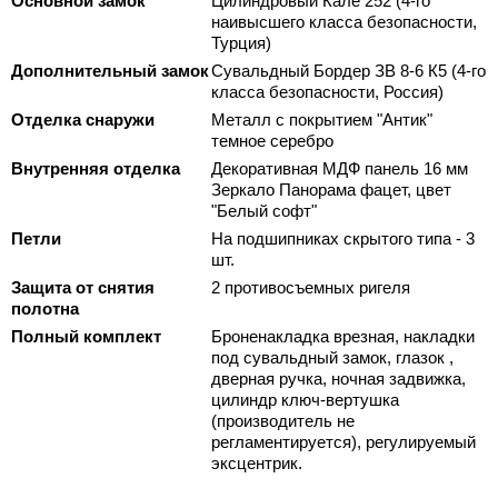
Основной замок
Цилиндровый Кале 252 (4-го
наивысшего класса безопасности,
Турция)
Дополнительный замок
Сувальдный Бордер ЗВ 8-6 К5 (4-го
класса безопасности, Россия)
Отделка снаружи
Металл с покрытием "Антик"
темное серебро
Внутренняя отделка
Декоративная МДФ панель 16 мм
Зеркало Панорама фацет, цвет
"Белый софт"
Петли
На подшипниках скрытого типа - 3
шт.
Защита от снятия
2 противосъемных ригеля
полотна
Полный комплект
Броненакладка врезная, накладки
под сувальдный замок, глазок ,
дверная ручка, ночная задвижка,
цилиндр ключ-вертушка
(производитель не
регламентируется), регулируемый
эксцентрик.