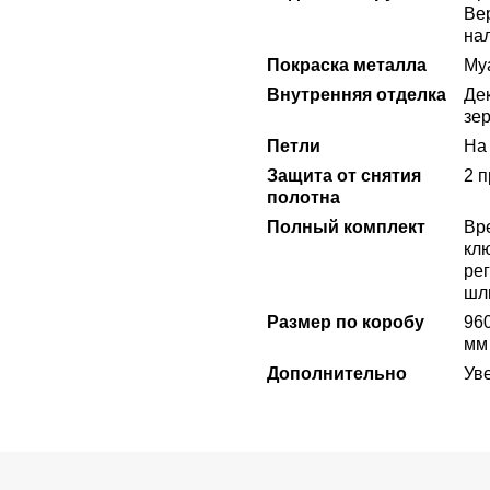
Вер
на
Покраска металла
Му
Внутренняя отделка
Де
зер
Петли
На 
Защита от снятия
2 
полотна
Полный комплект
Вре
кл
рег
шл
Размер по коробу
96
мм
Дополнительно
Ув