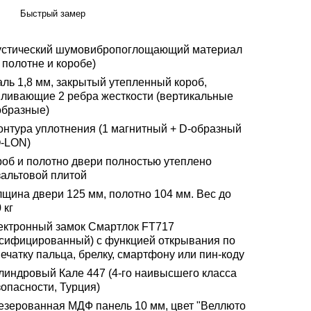
Быстрый замер
устический шумовибропоглощающий материал
 полотне и коробе)
аль 1,8 мм, закрытый утепленный короб,
иливающие 2 ребра жесткости (вертикальные
образные)
контура уплотнения (1 магнитный + D-образный
Q-LON)
роб и полотно двери полностью утеплено
зальтовой плитой
лщина двери 125 мм, полотно 104 мм. Вес до
 кг
ектронный замок Смартлок FT717
усифицированный) с функцией открывания по
ечатку пальца, брелку, смартфону или пин-коду
линдровый Кале 447 (4-го наивысшего класса
опасности, Турция)
езерованная МДФ панель 10 мм, цвет "Веллюто