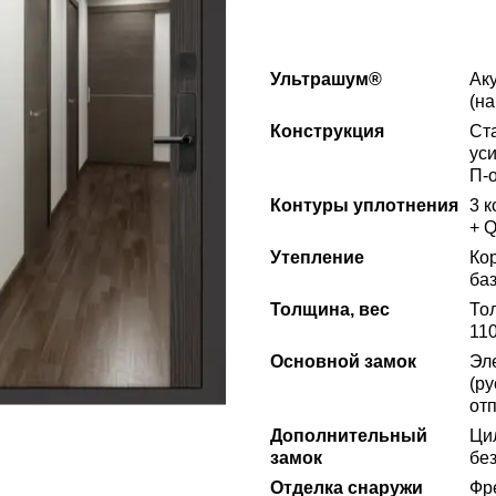
Ультрашум®
Ак
(на
Конструкция
Ст
ус
П-
Контуры уплотнения
3 
+ 
Утепление
Ко
ба
Толщина, вес
То
110
Основной замок
Эл
(р
отп
Дополнительный
Ци
замок
без
Отделка снаружи
Фр