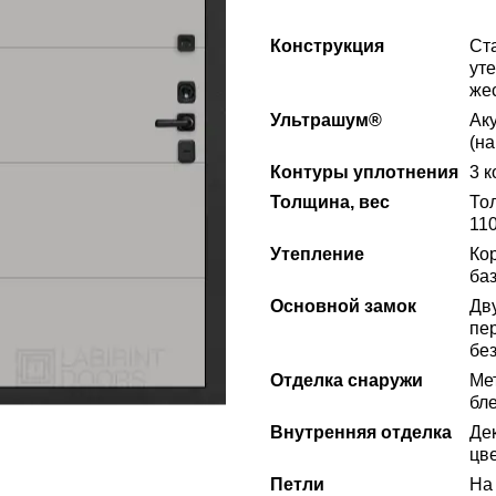
Конструкция
Ст
ут
же
Ультрашум®
Ак
(на
Контуры уплотнения
3 к
Толщина, вес
То
110
Утепление
Ко
ба
Основной замок
Дв
пе
бе
Отделка снаружи
Ме
бл
Внутренняя отделка
Де
цве
Петли
На 