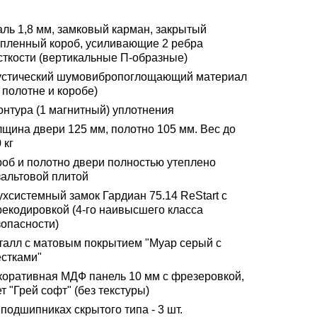
аль 1,8 мм, замковый карман, закрытый
епленный короб, усиливающие 2 ребра
сткости (вертикальные П-образные)
устический шумовибропоглощающий материал
 полотне и коробе)
онтура (1 магнитный) уплотнения
лщина двери 125 мм, полотно 105 мм. Вес до
 кг
роб и полотно двери полностью утеплено
зальтовой плитой
ухсистемный замок Гардиан 75.14 ReStart с
рекодировкой (4-го наивысшего класса
зопасности)
талл с матовым покрытием "Муар серый с
естками"
коративная МДФ панель 10 мм с фрезеровкой,
т "Грей софт" (без текстуры)
подшипниках скрытого типа - 3 шт.