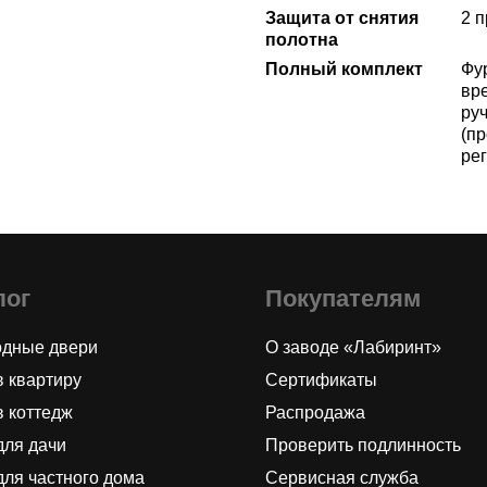
Защита от снятия
2 
полотна
Полный комплект
Фу
вре
ру
(пр
ре
лог
Покупателям
одные двери
О заводе «Лабиринт»
в квартиру
Сертификаты
в коттедж
Распродажа
для дачи
Проверить подлинность
для частного дома
Сервисная служба