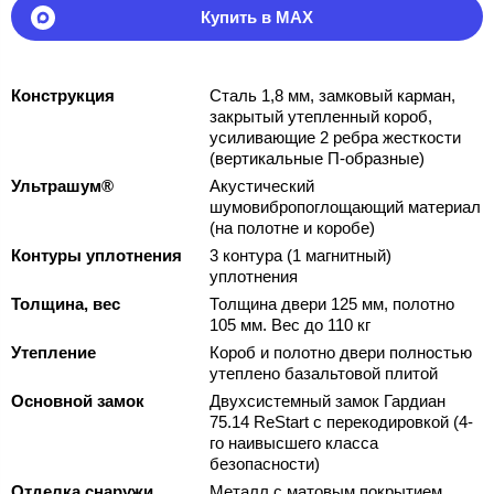
Купить в MAX
Конструкция
Сталь 1,8 мм, замковый карман,
закрытый утепленный короб,
усиливающие 2 ребра жесткости
(вертикальные П-образные)
Ультрашум®
Акустический
шумовибропоглощающий материал
(на полотне и коробе)
Контуры уплотнения
3 контура (1 магнитный)
уплотнения
Толщина, вес
Толщина двери 125 мм, полотно
105 мм. Вес до 110 кг
Утепление
Короб и полотно двери полностью
утеплено базальтовой плитой
Основной замок
Двухсистемный замок Гардиан
75.14 ReStart с перекодировкой (4-
го наивысшего класса
безопасности)
Отделка снаружи
Металл с матовым покрытием