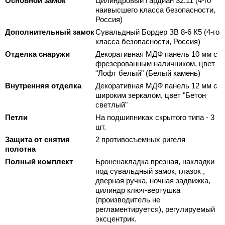
Основной замок
Цилиндровый Гардиан 32.11 (4-го
наивысшего класса безопасности,
Россия)
Дополнительный замок
Сувальдный Бордер ЗВ 8-6 К5 (4-го
класса безопасности, Россия)
Отделка снаружи
Декоративная МДФ панель 10 мм с
фрезерованным наличником, цвет
"Лофт белый" (Белый камень)
Внутренняя отделка
Декоративная МДФ панель 12 мм с
широким зеркалом, цвет "Бетон
светлый"
Петли
На подшипниках скрытого типа - 3
шт.
Защита от снятия
2 противосъемных ригеля
полотна
Полный комплект
Броненакладка врезная, накладки
под сувальдный замок, глазок ,
дверная ручка, ночная задвижка,
цилиндр ключ-вертушка
(производитель не
регламентируется), регулируемый
эксцентрик.