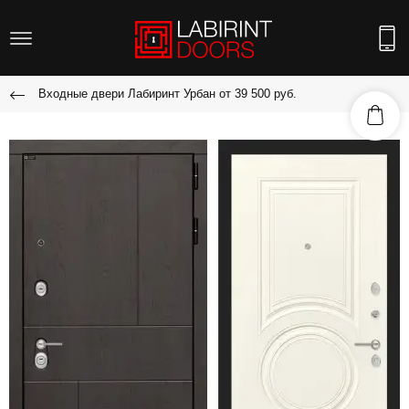
Входные двери Лабиринт Урбан от 39 500 руб.