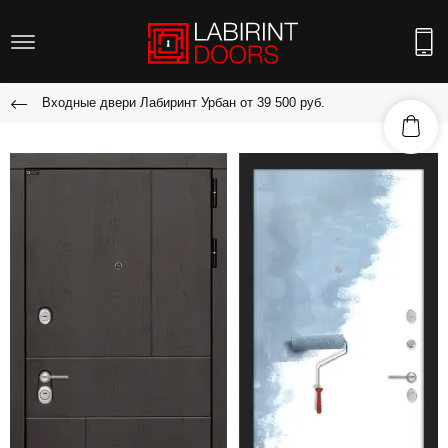
Входные двери Лабиринт Урбан от 39 500 руб.