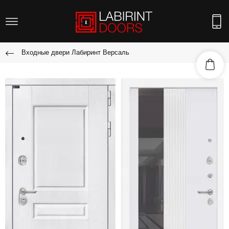
Входные двери Лабиринт Версаль