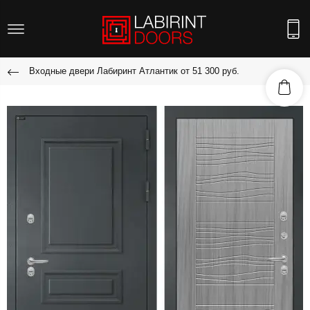
Входные двери Лабиринт Атлантик от 51 300 руб.