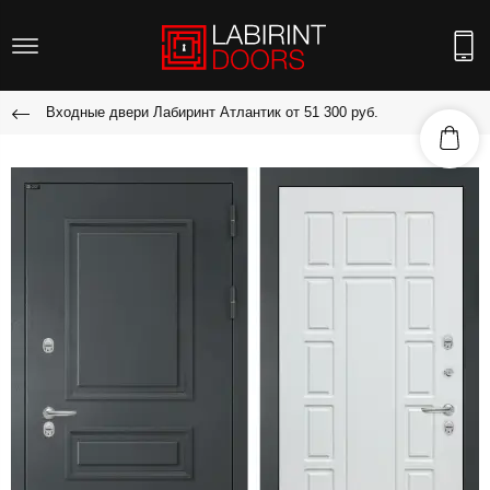
Входные двери Лабиринт Атлантик от 51 300 руб.