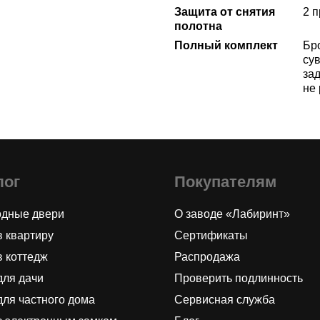
Защита от снятия
2 
полотна
Полный комплект
Бр
сув
за
не
лог
Покупателям
одные двери
О заводе «Лабиринт»
в квартиру
Сертификаты
в коттедж
Распродажа
для дачи
Проверить подлинность
для частного дома
Сервисная служба