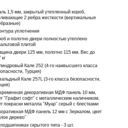
аль 1,5 мм, закрытый утепленный короб,
иливающие 2 ребра жесткости (вертикальные
образные)
контура уплотнения
роб и полотно двери полностью утеплено
зальтовой плитой
лщина двери 125 мм, полотно 115 мм. Вес до
 кг
линдровый Кале 252 (4-го наивысшего класса
опасности, Турция)
альдный Кале 257L (3-го класса безопасности,
рция)
временная декоративная МДФ панель 10 мм,
ет "Графит софт" с металлическим наличником,
ет покраски металла "Муар" серый с блестками
коративная МДФ панель 12 мм с Зеркалом, цвет
елое дерево"
подшипниках скрытого типа - 3 шт.