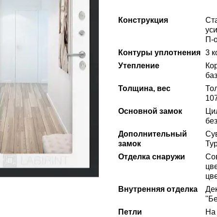
Конструкция
Ст
ус
П-
Контуры уплотнения
3 
Утепление
Ко
ба
Толщина, вес
То
107
Основной замок
Ци
без
Дополнительный
Сув
замок
Ту
Отделка снаружи
Со
цв
цв
Внутренняя отделка
Де
"Б
Петли
На 