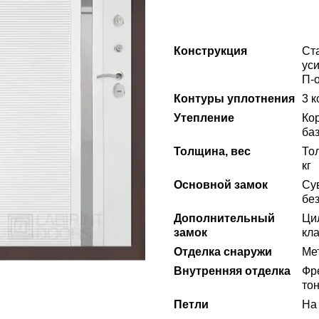
Конструкция
Ст
ус
П-
Контуры уплотнения
3 
Утепление
Ко
ба
Толщина, вес
То
кг
Основной замок
Сув
без
Дополнительный
Ци
замок
кла
Отделка снаружи
Ме
Внутренняя отделка
Фр
то
Петли
На 