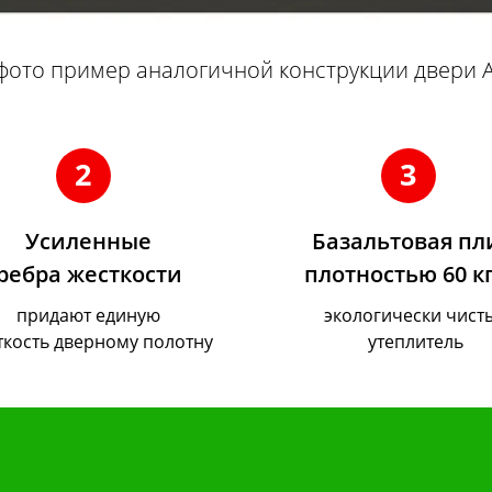
фото пример аналогичной конструкции двери 
2
3
Усиленные
Базальтовая пл
ребра жесткости
плотностью 60 к
придают единую
экологически чист
ткость дверному полотну
утеплитель