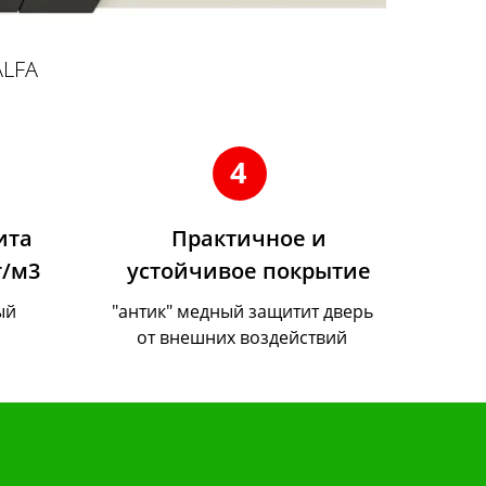
ALFA
4
ита
Практичное и
г/м3
устойчивое покрытие
ый
"антик" медный защитит дверь
от внешних воздействий