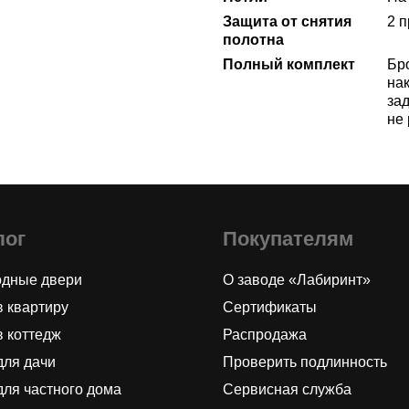
Защита от снятия
2 
полотна
Полный комплект
Бр
нак
за
не
лог
Покупателям
одные двери
О заводе «Лабиринт»
в квартиру
Сертификаты
в коттедж
Распродажа
для дачи
Проверить подлинность
для частного дома
Сервисная служба