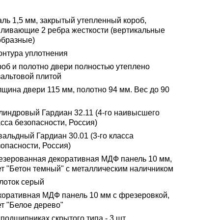
аль 1,5 мм, закрытый утепленный короб,
иливающие 2 ребра жесткости (вертикальные
образные)
контура уплотнения
роб и полотно двери полностью утеплено
зальтовой плитой
лщина двери 115 мм, полотно 94 мм. Вес до 90
линдровый Гардиан 32.11 (4-го наивысшего
сса безопасности, Россия)
альдный Гардиан 30.01 (3-го класса
опасности, Россия)
езерованная декоративная МДФ панель 10 мм,
ет "Бетон темный" с металлическим наличником
лоток серый
коративная МДФ панель 10 мм с фрезеровкой,
ет "Белое дерево"
подшипниках скрытого типа - 3 шт.