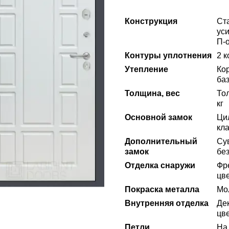
Конструкция
Ст
ус
П-
Контуры уплотнения
2 
Утепление
Ко
ба
Толщина, вес
То
кг
Основной замок
Ци
кла
Дополнительный
Сув
замок
без
Отделка снаружи
Фр
цв
Покраска металла
Мо
Внутренняя отделка
Де
цв
Петли
На 