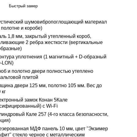
Быстрый замер
устический шумовибропоглощающий материал
 полотне и коробе)
аль 1,8 мм, закрытый утепленный короб,
иливающие 2 ребра жесткости (вертикальные
образные)
контура уплотнения (1 магнитный + D-образный
Q-LON)
роб и полотно двери полностью утеплено
зальтовой плитой
лщина двери 125 мм, полотно 105 мм. Вес до
 кг
ектронный замок Конан 5Кале
усифицированный) с Wi-Fi
линдровый Кале 257 (4-го класса безопасности,
рция)
езерованная МДФ панель 10 мм, цвет "Экзимер
афит" стекло черное с металлическим