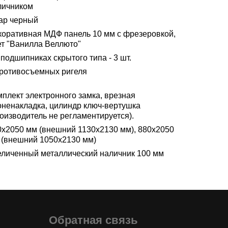
личником
ар черный
коративная МДФ панель 10 мм с фрезеровкой,
ет "Ванилла Веллюто"
подшипниках скрытого типа - 3 шт.
противосъемных ригеля
мплект электронного замка, врезная
оненакладка, цилиндр ключ-вертушка
оизводитель не регламентируется).
0х2050 мм (внешний 1130х2130 мм), 880х2050
 (внешний 1050х2130 мм)
еличенный металлический наличник 100 мм
Обратная связь