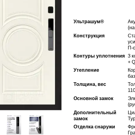
Ультрашум®
Ак
(на
Конструкция
Ст
ус
П-
Контуры уплотнения
3 
+ 
Утепление
Ко
ба
Толщина, вес
То
110
Основной замок
Эл
(р
Дополнительный
Ци
замок
Ту
Отделка снаружи
Фр
Гр