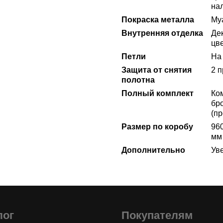
на
Покраска металла
Му
Внутренняя отделка
Де
цв
Петли
На 
Защита от снятия
2 
полотна
Полный комплект
Ко
бр
(пр
Размер по коробу
96
мм
Дополнительно
Ув
лог
Покупателям