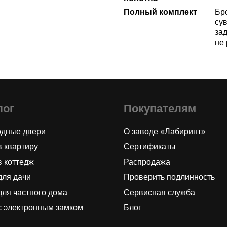
Полный комплект
Бр
сув
за
не
лог
Покупателям
одные двери
О заводе «Лабиринт»
в квартиру
Сертификаты
в коттедж
Распродажа
для дачи
Проверить подлинность
для частного дома
Сервисная служба
с электронным замком
Блог