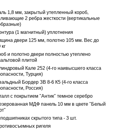
аль 1,8 мм, закрытый утепленный короб,
иливающие 2 ребра жесткости (вертикальные
образные)
онтура (1 магнитный) уплотнения
лщина двери 125 мм, полотно 105 мм. Вес до
 кг
роб и полотно двери полностью утеплено
зальтовой плитой
линдровый Кале 252 (4-го наивысшего класса
опасности, Турция)
альдный Бордер ЗВ 8-6 К5 (4-го класса
опасности, Россия)
талл с покрытием "Антик" темное серебро
езерованная МДФ панель 10 мм в цвете "Белый
фт"
подшипниках скрытого типа - 3 шт.
противосъемных ригеля