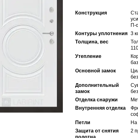
Конструкция
Ст
ус
П-
Контуры уплотнения
3 к
Толщина, вес
То
110
Утепление
Ко
ба
Основной замок
Ци
без
Дополнительный
Сув
замок
без
Отделка снаружи
Ме
Внутренняя отделка
Фр
со
Петли
На 
Защита от снятия
2 
полотна