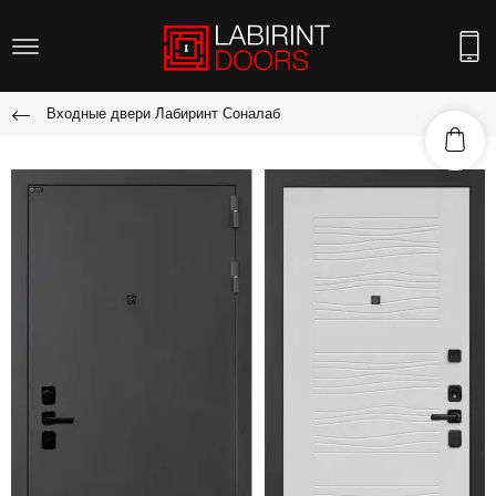
Входные двери Лабиринт Соналаб