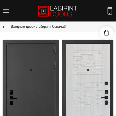
Входные двери Лабиринт Соналаб