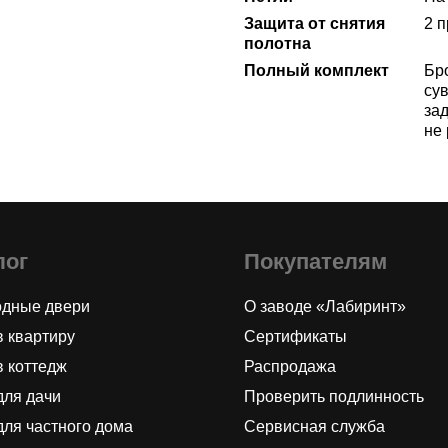
Защита от снятия
2 
полотна
Полный комплект
Бр
сув
за
не
лог
Покупателям
одные двери
О заводе «Лабиринт»
в квартиру
Сертификаты
в коттедж
Распродажа
для дачи
Проверить подлинность
для частного дома
Сервисная служба