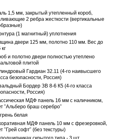
аль 1,5 мм, закрытый утепленный короб,
иливающие 2 ребра жесткости (вертикальные
образные)
онтура (1 магнитный) уплотнения
лщина двери 125 мм, полотно 110 мм. Вес до
 кг
роб и полотно двери полностью утеплено
зальтовой плитой
линдровый Гардиан 32.11 (4-го наивысшего
сса безопасности, Россия)
альдный Бордер ЗВ 8-6 К5 (4-го класса
опасности, Россия)
ассическая МДФ панель 16 мм с наличником,
ет "Альберо браш серебро"
грень белая
коративная МДФ панель 10 мм с фрезеровкой,
т "Грей софт" (без текстуры)
подшипниках скрытого типа - 3 шт.