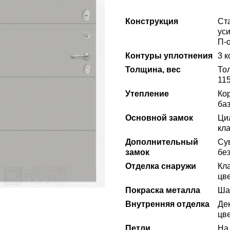
Конструкция
Ст
ус
П-
Контуры уплотнения
3 к
Толщина, вес
То
115
Утепление
Ко
ба
Основной замок
Ци
кла
Дополнительный
Сув
замок
без
Отделка снаружи
Кл
цв
Покраска металла
Ша
Внутренняя отделка
Де
цве
Петли
На 