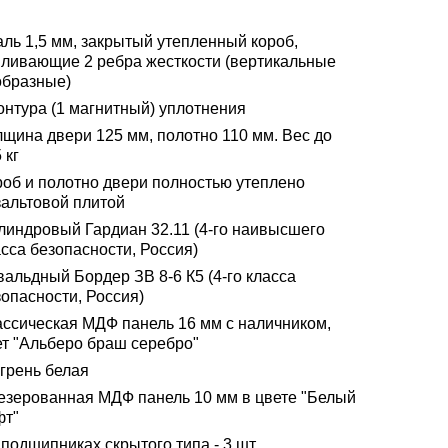
аль 1,5 мм, закрытый утепленный короб,
иливающие 2 ребра жесткости (вертикальные
образные)
онтура (1 магнитный) уплотнения
лщина двери 125 мм, полотно 110 мм. Вес до
 кг
роб и полотно двери полностью утеплено
зальтовой плитой
линдровый Гардиан 32.11 (4-го наивысшего
сса безопасности, Россия)
альдный Бордер ЗВ 8-6 К5 (4-го класса
опасности, Россия)
ассическая МДФ панель 16 мм с наличником,
ет "Альберо браш серебро"
грень белая
езерованная МДФ панель 10 мм в цвете "Белый
фт"
подшипниках скрытого типа - 3 шт.