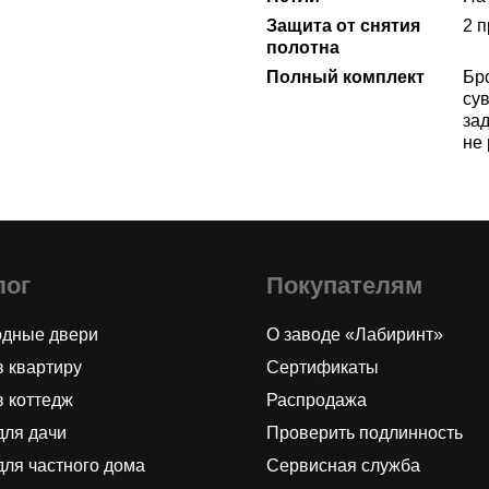
Защита от снятия
2 
полотна
Полный комплект
Бр
сув
за
не
лог
Покупателям
одные двери
О заводе «Лабиринт»
в квартиру
Сертификаты
в коттедж
Распродажа
для дачи
Проверить подлинность
для частного дома
Сервисная служба