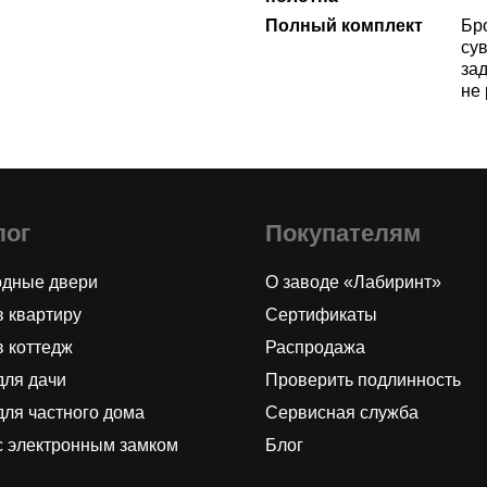
Полный комплект
Бр
сув
за
не
лог
Покупателям
одные двери
О заводе «Лабиринт»
в квартиру
Сертификаты
в коттедж
Распродажа
для дачи
Проверить подлинность
для частного дома
Сервисная служба
с электронным замком
Блог