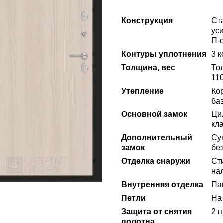
Конструкция
Ст
ус
П-
Контуры уплотнения
3 
Толщина, вес
То
110
Утепление
Ко
ба
Основной замок
Ци
кла
Дополнительный
Сув
замок
без
Отделка снаружи
Ст
нал
Внутренняя отделка
Пан
Петли
На 
Защита от снятия
2 
полотна