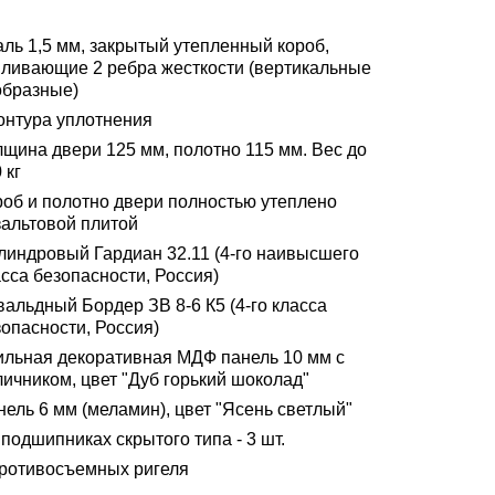
аль 1,5 мм, закрытый утепленный короб,
иливающие 2 ребра жесткости (вертикальные
образные)
контура уплотнения
лщина двери 125 мм, полотно 115 мм. Вес до
 кг
роб и полотно двери полностью утеплено
зальтовой плитой
линдровый Гардиан 32.11 (4-го наивысшего
сса безопасности, Россия)
альдный Бордер ЗВ 8-6 К5 (4-го класса
опасности, Россия)
ильная декоративная МДФ панель 10 мм с
ичником, цвет "Дуб горький шоколад"
ель 6 мм (меламин), цвет "Ясень светлый"
подшипниках скрытого типа - 3 шт.
противосъемных ригеля